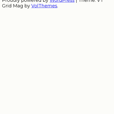
Proudly powered by
WordPress
|
Theme: VT
Grid Mag by
VolThemes
.