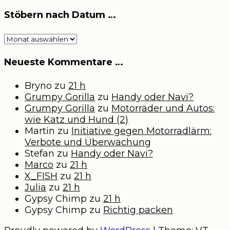
Stöbern nach Datum …
Stöbern
nach
Datum
Neueste Kommentare …
…
Bryno
zu
21 h
Grumpy Gorilla
zu
Handy oder Navi?
Grumpy Gorilla
zu
Motorräder und Autos:
wie Katz und Hund (2)
Martin
zu
Initiative gegen Motorradlärm:
Verbote und Überwachung
Stefan
zu
Handy oder Navi?
Marco
zu
21 h
X_FISH
zu
21 h
Julia
zu
21 h
Gypsy Chimp
zu
21 h
Gypsy Chimp
zu
Richtig packen